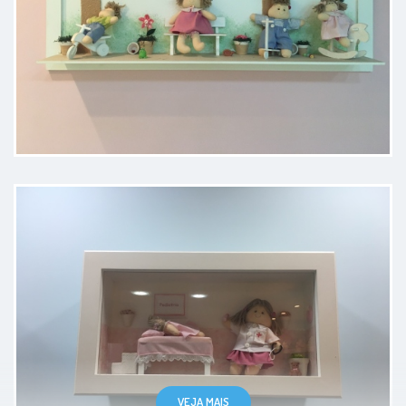
Paciente
Atenciosa e detalhista. Confio
plenamente para cuidar da saúde
das minhas crianças.
Paciente
VEJA MAIS