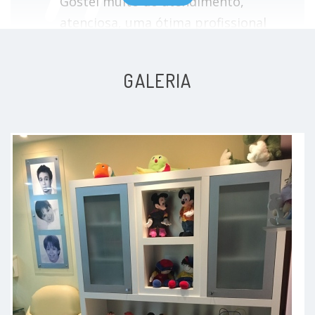
Gostei muito do atendimento,
atenciosa, uma ótima profissional
Paciente
GALERIA
Muito feliz em sentir empatia
vindo da Doutora com meus filhos!!
Deus abençoe. Que continue assim.
Nós mães, nos sentimos aliviadas.
Paciente