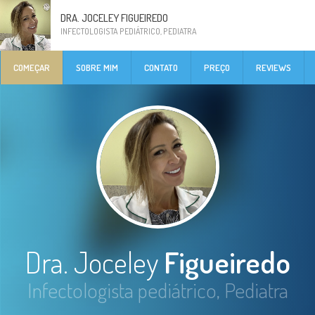
DRA. JOCELEY FIGUEIREDO
INFECTOLOGISTA PEDIÁTRICO, PEDIATRA
COMEÇAR
SOBRE MIM
CONTATO
PREÇO
REVIEWS
Dra. Joceley
Figueiredo
Infectologista pediátrico, Pediatra